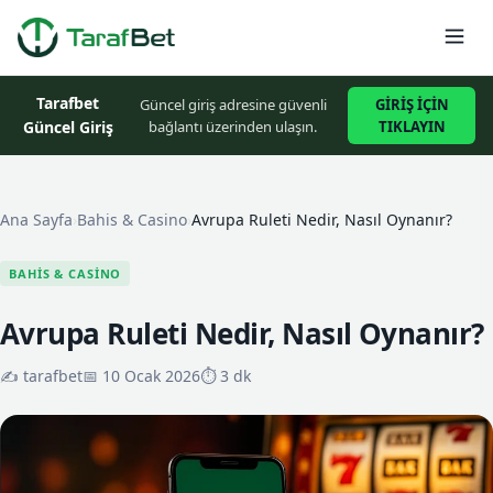
Tarafbet
Güncel giriş adresine güvenli
GİRİŞ İÇİN
Güncel Giriş
bağlantı üzerinden ulaşın.
TIKLAYIN
Ana Sayfa
›
Bahis & Casino
›
Avrupa Ruleti Nedir, Nasıl Oynanır?
BAHIS & CASINO
Avrupa Ruleti Nedir, Nasıl Oynanır?
✍️ tarafbet
📅 10 Ocak 2026
⏱️ 3 dk