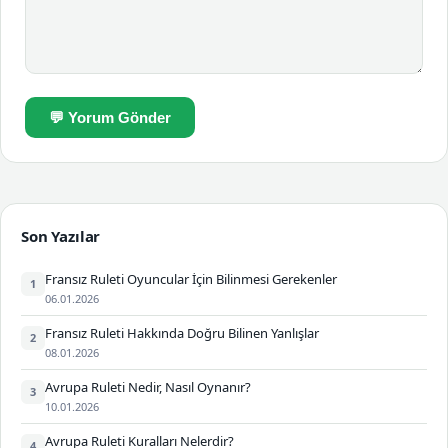
💬 Yorum Gönder
Son Yazılar
Fransız Ruleti Oyuncular İçin Bilinmesi Gerekenler
1
06.01.2026
Fransız Ruleti Hakkında Doğru Bilinen Yanlışlar
2
08.01.2026
Avrupa Ruleti Nedir, Nasıl Oynanır?
3
10.01.2026
Avrupa Ruleti Kuralları Nelerdir?
4