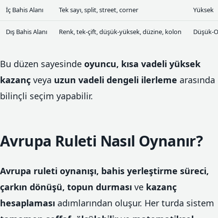
İç Bahis Alanı
Tek sayı, split, street, corner
Yüksek
Dış Bahis Alanı
Renk, tek-çift, düşük-yüksek, düzine, kolon
Düşük-O
Bu düzen sayesinde
oyuncu, kısa vadeli yüksek
kazanç
veya
uzun vadeli dengeli ilerleme
arasında
bilinçli seçim yapabilir.
Avrupa Ruleti Nasıl Oynanır?
Avrupa ruleti oynanışı, bahis yerleştirme süreci,
çarkın dönüşü, topun durması
ve
kazanç
hesaplaması
adımlarından oluşur. Her turda sistem