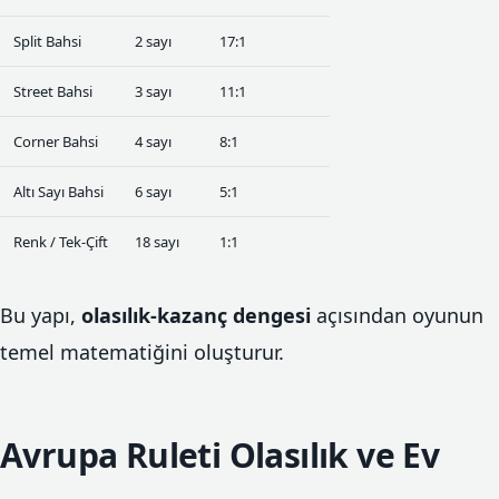
Split Bahsi
2 sayı
17:1
Street Bahsi
3 sayı
11:1
Corner Bahsi
4 sayı
8:1
Altı Sayı Bahsi
6 sayı
5:1
Renk / Tek-Çift
18 sayı
1:1
Bu yapı,
olasılık-kazanç dengesi
açısından oyunun
temel matematiğini oluşturur.
Avrupa Ruleti Olasılık ve Ev