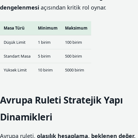
dengelenmesi
açısından kritik rol oynar.
Masa Türü
Minimum
Maksimum
Düşük Limit
1 birim
100 birim
Standart Masa
5 birim
500 birim
Yüksek Limit
10 birim
5000 birim
Avrupa Ruleti Stratejik Yapı
Dinamikleri
Avrupa ruleti,
olasılık hesaplama, beklenen değer,