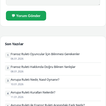
💬 Yorum Gönder
Son Yazılar
Fransız Ruleti Oyuncular İçin Bilinmesi Gerekenler
1
06.01.2026
Fransız Ruleti Hakkında Doğru Bilinen Yanlışlar
2
08.01.2026
Avrupa Ruleti Nedir, Nasıl Oynanır?
3
10.01.2026
Avrupa Ruleti Kuralları Nelerdir?
4
11.01.2026
Avrupa Ruleti ile Fransız Ruleti Arasındaki Fark Nedir?