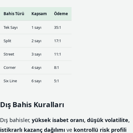
Bahis Türü
Kapsam
Ödeme
Tek Sayı
1 sayı
35:1
Split
2 sayı
17:1
Street
3 sayı
11:1
Corner
4 sayı
8:1
Six Line
6 sayı
5:1
Dış Bahis Kuralları
Dış bahisler,
yüksek isabet oranı, düşük volatilite,
istikrarlı kazanç dağılımı
ve
kontrollü risk profili