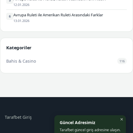
5
12.01.2026
Avrupa Ruleti ile Amerikan Ruleti Arasındaki Farklar
6
13.01.2026
Kategoriler
Bahis & Casino
116
Tarafbet Giriş
✕
Güncel Adresimiz
Tarafbet güncel giriş adresine ulaşın.