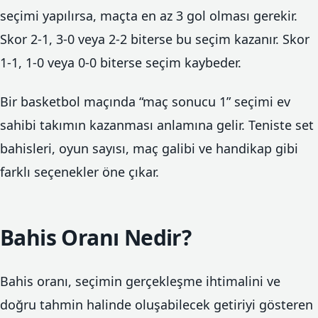
seçimi yapılırsa, maçta en az 3 gol olması gerekir.
Skor 2-1, 3-0 veya 2-2 biterse bu seçim kazanır. Skor
1-1, 1-0 veya 0-0 biterse seçim kaybeder.
Bir basketbol maçında “maç sonucu 1” seçimi ev
sahibi takımın kazanması anlamına gelir. Teniste set
bahisleri, oyun sayısı, maç galibi ve handikap gibi
farklı seçenekler öne çıkar.
Bahis Oranı Nedir?
Bahis oranı, seçimin gerçekleşme ihtimalini ve
doğru tahmin halinde oluşabilecek getiriyi gösteren