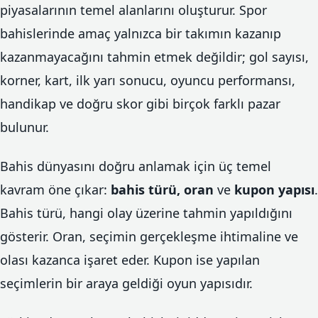
piyasalarının temel alanlarını oluşturur. Spor
bahislerinde amaç yalnızca bir takımın kazanıp
kazanmayacağını tahmin etmek değildir; gol sayısı,
korner, kart, ilk yarı sonucu, oyuncu performansı,
handikap ve doğru skor gibi birçok farklı pazar
bulunur.
Bahis dünyasını doğru anlamak için üç temel
kavram öne çıkar:
bahis türü, oran
ve
kupon yapısı
.
Bahis türü, hangi olay üzerine tahmin yapıldığını
gösterir. Oran, seçimin gerçekleşme ihtimaline ve
olası kazanca işaret eder. Kupon ise yapılan
seçimlerin bir araya geldiği oyun yapısıdır.