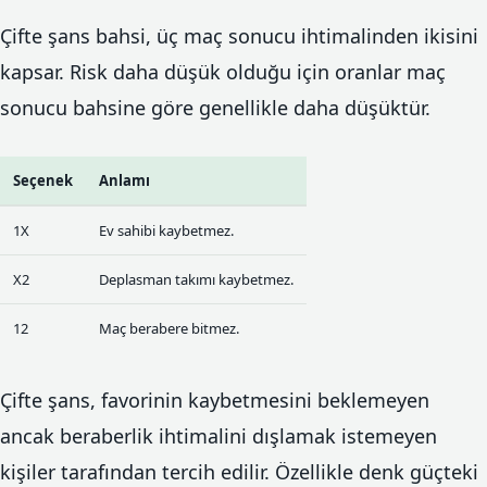
Çifte şans bahsi, üç maç sonucu ihtimalinden ikisini
kapsar. Risk daha düşük olduğu için oranlar maç
sonucu bahsine göre genellikle daha düşüktür.
Seçenek
Anlamı
1X
Ev sahibi kaybetmez.
X2
Deplasman takımı kaybetmez.
12
Maç berabere bitmez.
Çifte şans, favorinin kaybetmesini beklemeyen
ancak beraberlik ihtimalini dışlamak istemeyen
kişiler tarafından tercih edilir. Özellikle denk güçteki