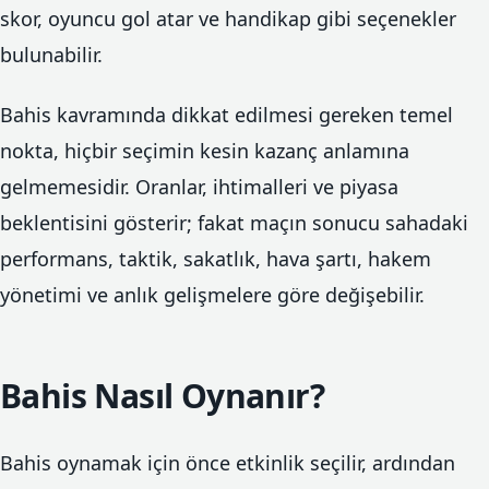
skor, oyuncu gol atar ve handikap gibi seçenekler
bulunabilir.
Bahis kavramında dikkat edilmesi gereken temel
nokta, hiçbir seçimin kesin kazanç anlamına
gelmemesidir. Oranlar, ihtimalleri ve piyasa
beklentisini gösterir; fakat maçın sonucu sahadaki
performans, taktik, sakatlık, hava şartı, hakem
yönetimi ve anlık gelişmelere göre değişebilir.
Bahis Nasıl Oynanır?
Bahis oynamak için önce etkinlik seçilir, ardından