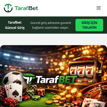
Tarafbet
Güncel giriş adresine güvenli
GİRİŞ İÇİN
Güncel Giriş
bağlantı üzerinden ulaşın.
TIKLAYIN