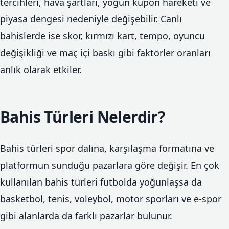
tercihleri, hava şartları, yoğun kupon hareketi ve
piyasa dengesi nedeniyle değişebilir. Canlı
bahislerde ise skor, kırmızı kart, tempo, oyuncu
değişikliği ve maç içi baskı gibi faktörler oranları
anlık olarak etkiler.
Bahis Türleri Nelerdir?
Bahis türleri spor dalına, karşılaşma formatına ve
platformun sunduğu pazarlara göre değişir. En çok
kullanılan bahis türleri futbolda yoğunlaşsa da
basketbol, tenis, voleybol, motor sporları ve e-spor
gibi alanlarda da farklı pazarlar bulunur.