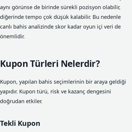
aynı görünse de birinde sürekli pozisyon olabilir,
diğerinde tempo çok düşük kalabilir. Bu nedenle
canlı bahis analizinde skor kadar oyun içi veri de
önemlidir.
Kupon Türleri Nelerdir?
Kupon, yapılan bahis seçimlerinin bir araya geldiği
yapıdır. Kupon türü, risk ve kazanç dengesini
doğrudan etkiler.
Tekli Kupon