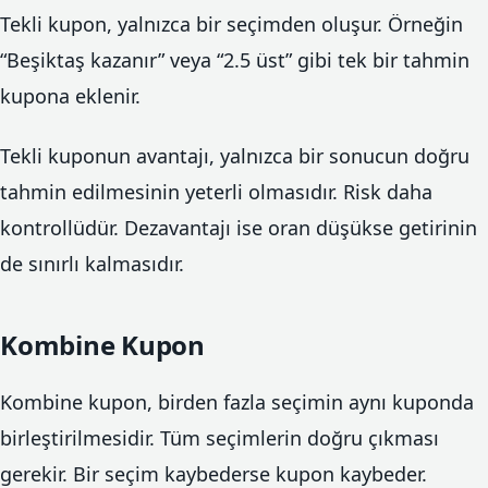
Tekli kupon, yalnızca bir seçimden oluşur. Örneğin
“Beşiktaş kazanır” veya “2.5 üst” gibi tek bir tahmin
kupona eklenir.
Tekli kuponun avantajı, yalnızca bir sonucun doğru
tahmin edilmesinin yeterli olmasıdır. Risk daha
kontrollüdür. Dezavantajı ise oran düşükse getirinin
de sınırlı kalmasıdır.
Kombine Kupon
Kombine kupon, birden fazla seçimin aynı kuponda
birleştirilmesidir. Tüm seçimlerin doğru çıkması
gerekir. Bir seçim kaybederse kupon kaybeder.