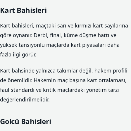
Kart Bahisleri
Kart bahisleri, maçtaki sarı ve kırmızı kart sayılarına
göre oynanır. Derbi, final, küme düşme hattı ve
yüksek tansiyonlu maçlarda kart piyasaları daha
fazla ilgi görür.
Kart bahsinde yalnızca takımlar değil, hakem profili
de önemlidir. Hakemin maç başına kart ortalaması,
faul standardı ve kritik maçlardaki yönetim tarzı
değerlendirilmelidir.
Golcü Bahisleri