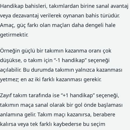
Handikap bahisleri, takımlardan birine sanal avantaj
veya dezavantaj verilerek oynanan bahis türüdür.
Amaç, güç farkı olan maçları daha dengeli hale
getirmektir.
Örneğin güçlü bir takımın kazanma oranı çok
düşükse, o takım için “-1 handikap” seçeneği
açılabilir. Bu durumda takımın yalnızca kazanması
yetmez; en az iki farklı kazanması gerekir.
Zayıf takım tarafında ise “+1 handikap” seçeneği,
takımın maça sanal olarak bir gol önde başlaması
anlamına gelir. Takım maçı kazanırsa, berabere
kalırsa veya tek farklı kaybederse bu seçim