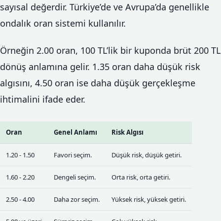
sayısal değerdir. Türkiye’de ve Avrupa’da genellikle
ondalık oran sistemi kullanılır.
Örneğin 2.00 oran, 100 TL’lik bir kuponda brüt 200 TL
dönüş anlamına gelir. 1.35 oran daha düşük risk
algısını, 4.50 oran ise daha düşük gerçekleşme
ihtimalini ifade eder.
Oran
Genel Anlamı
Risk Algısı
1.20 - 1.50
Favori seçim.
Düşük risk, düşük getiri.
1.60 - 2.20
Dengeli seçim.
Orta risk, orta getiri.
2.50 - 4.00
Daha zor seçim.
Yüksek risk, yüksek getiri.