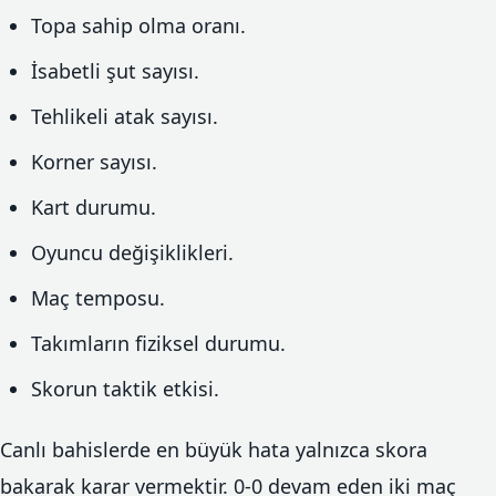
Topa sahip olma oranı.
İsabetli şut sayısı.
Tehlikeli atak sayısı.
Korner sayısı.
Kart durumu.
Oyuncu değişiklikleri.
Maç temposu.
Takımların fiziksel durumu.
Skorun taktik etkisi.
Canlı bahislerde en büyük hata yalnızca skora
bakarak karar vermektir. 0-0 devam eden iki maç