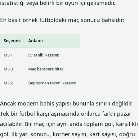
istatistiği veya belirli bir oyun içi gelişmedir.
En basit örnek futboldaki maç sonucu bahsidir:
Seçenek
Anlamı
MS 1
Ev sahibi kazanır.
MS 0
Maç berabere biter.
MS 2
Deplasman takımı kazanır.
Ancak modern bahis yapısı bununla sınırlı değildir.
Tek bir futbol karşılaşmasında onlarca farklı pazar
açılabilir. Bir maç için aynı anda toplam gol, karşılıklı
gol, ilk yarı sonucu, korner sayısı, kart sayısı, doğru