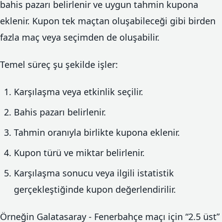
bahis pazarı belirlenir ve uygun tahmin kupona
eklenir. Kupon tek maçtan oluşabileceği gibi birden
fazla maç veya seçimden de oluşabilir.
Temel süreç şu şekilde işler:
Karşılaşma veya etkinlik seçilir.
Bahis pazarı belirlenir.
Tahmin oranıyla birlikte kupona eklenir.
Kupon türü ve miktar belirlenir.
Karşılaşma sonucu veya ilgili istatistik
gerçekleştiğinde kupon değerlendirilir.
Örneğin Galatasaray - Fenerbahçe maçı için “2.5 üst”