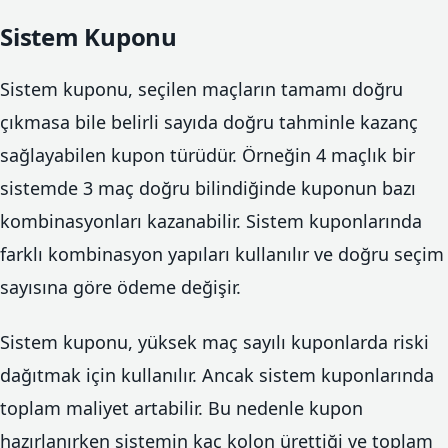
Sistem Kuponu
Sistem kuponu, seçilen maçların tamamı doğru
çıkmasa bile belirli sayıda doğru tahminle kazanç
sağlayabilen kupon türüdür. Örneğin 4 maçlık bir
sistemde 3 maç doğru bilindiğinde kuponun bazı
kombinasyonları kazanabilir. Sistem kuponlarında
farklı kombinasyon yapıları kullanılır ve doğru seçim
sayısına göre ödeme değişir.
Sistem kuponu, yüksek maç sayılı kuponlarda riski
dağıtmak için kullanılır. Ancak sistem kuponlarında
toplam maliyet artabilir. Bu nedenle kupon
hazırlanırken sistemin kaç kolon ürettiği ve toplam