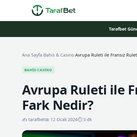
Tarafbet Günc
Ana Sayfa
›
Bahis & Casino
›
Avrupa Ruleti ile Fransız Rule
BAHIS-CASINO
Avrupa Ruleti ile F
Fark Nedir?
✍️ tarafbet
📅 12 Ocak 2026
⏱️ 3 dk