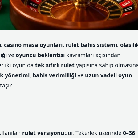
ı, casino masa oyunları, rulet bahis sistemi, olasılı
iği
ve
oyuncu beklentisi
kavramları açısından
er iki oyun da
tek sıfırlı rulet
yapısına sahip olmasın
k yönetimi, bahis verimliliği
ve
uzun vadeli oyun
aşır.
ullanılan
rulet versiyonu
dur. Tekerlek üzerinde
0–36