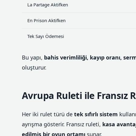
La Partage Aktifken
En Prison Aktifken
Tek Sayı Ödemesi
Bu yapı,
bahis verimliliği, kayıp oranı, s
oluşturur.
Avrupa Ruleti ile Fransız 
Her iki rulet türü de
tek sıfırlı sistem
kullan
ayrışma gösterir. Fransız ruleti,
kasa avanta
edilmiş bir oyun ortamı
sunar.