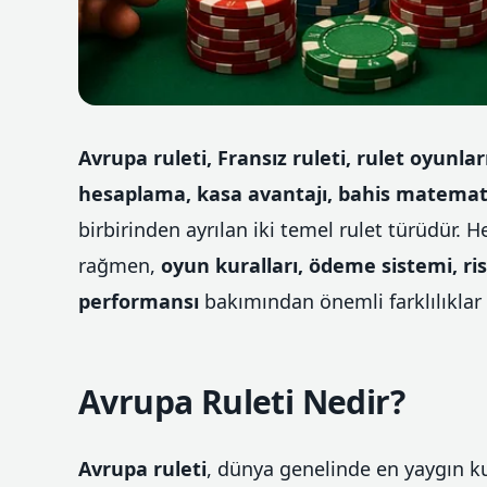
Avrupa ruleti, Fransız ruleti, rulet oyunlar
hesaplama, kasa avantajı, bahis matemat
birbirinden ayrılan iki temel rulet türüdür. H
rağmen,
oyun kuralları, ödeme sistemi, ris
performansı
bakımından önemli farklılıklar t
Avrupa Ruleti Nedir?
Avrupa ruleti
, dünya genelinde en yaygın k