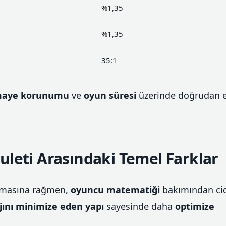
%1,35
%1,35
35:1
ermaye korunumu
ve
oyun süresi
üzerinde doğrudan e
Ruleti Arasındaki Temel Farklar
masına rağmen,
oyuncu matematiği
bakımından ci
jını minimize eden yapı
sayesinde daha
optimize