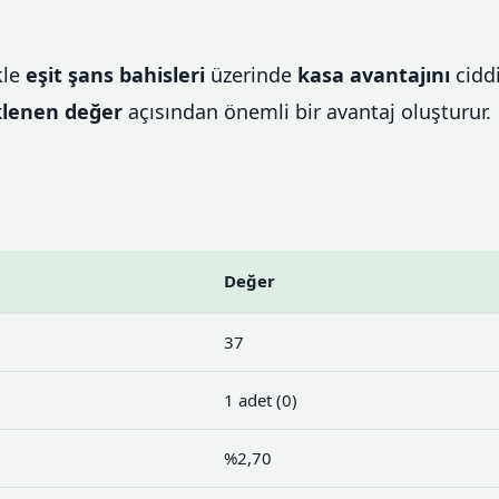
kle
eşit şans bahisleri
üzerinde
kasa avantajını
cidd
klenen değer
açısından önemli bir avantaj oluşturur.
Değer
37
1 adet (0)
%2,70