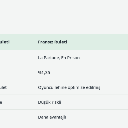
uleti
Fransız Ruleti
La Partage, En Prison
%1,35
ulet
Oyuncu lehine optimize edilmiş
e
Düşük riskli
Daha avantajlı