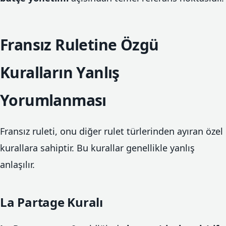
Fransız Ruletine Özgü
Kuralların Yanlış
Yorumlanması
Fransız ruleti, onu diğer rulet türlerinden ayıran özel
kurallara sahiptir. Bu kurallar genellikle yanlış
anlaşılır.
La Partage Kuralı