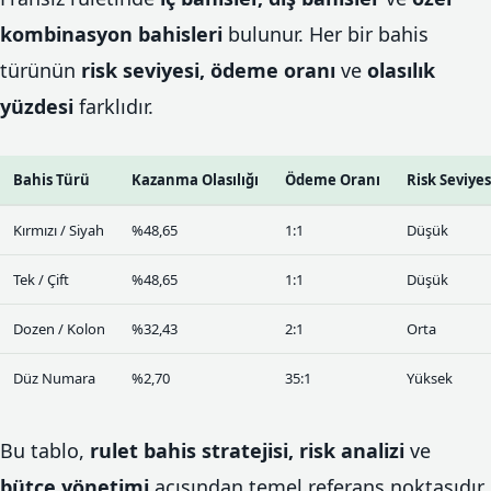
kombinasyon bahisleri
bulunur. Her bir bahis
türünün
risk seviyesi, ödeme oranı
ve
olasılık
yüzdesi
farklıdır.
Bahis Türü
Kazanma Olasılığı
Ödeme Oranı
Risk Seviyes
Kırmızı / Siyah
%48,65
1:1
Düşük
Tek / Çift
%48,65
1:1
Düşük
Dozen / Kolon
%32,43
2:1
Orta
Düz Numara
%2,70
35:1
Yüksek
Bu tablo,
rulet bahis stratejisi, risk analizi
ve
bütçe yönetimi
açısından temel referans noktasıdır.