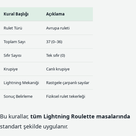
Kural Başlığı
Açıklama
Rulet Türü
Avrupa ruleti
Toplam Sayı
37 (0–36)
Sıfır Sayısı
Tek sıfır (0)
Krupiye
Canlı krupiye
Lightning Mekaniği
Rastgele çarpanlı sayılar
Sonuç Belirleme
Fiziksel rulet tekerleği
Bu kurallar,
tüm Lightning Roulette masalarında
standart şekilde uygulanır.