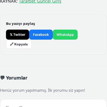
KAYNAK:
Tarafbet Güncel Giriş
Bu yazıyı paylaş
𝕏 Twitter
Facebook
WhatsApp
🔗 Kopyala
💬 Yorumlar
Henüz yorum yapılmamış. İlk yorumu siz yapın!