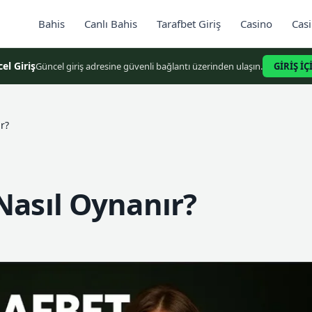
Bahis
Canlı Bahis
Tarafbet Giriş
Casino
Cas
el Giriş
Güncel giriş adresine güvenli bağlantı üzerinden ulaşın.
GİRİŞ İ
r?
 Nasıl Oynanır?