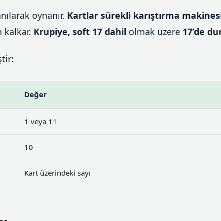
nılarak oynanır.
Kartlar sürekli karıştırma makines
 kalkar.
Krupiye, soft 17 dahil
olmak üzere
17’de du
tir:
Değer
1 veya 11
10
Kart üzerindeki sayı