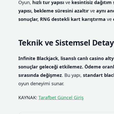
Oyun,
hızlı tur yapısı
ve
kesintisiz dağıtım 
yapısı, bekleme süresini azaltır
ve
aynı an
sonuçlar, RNG destekli kart karıştırma
ve
Teknik ve Sistemsel Detay
Infinite Blackjack, lisanslı canlı casino alty
sonuçlar geleceği etkilemez. Ödeme oranl
sırasında değişmez
. Bu yapı,
standart bla
oyun deneyimi sunar.
KAYNAK:
Tarafbet Güncel Giriş