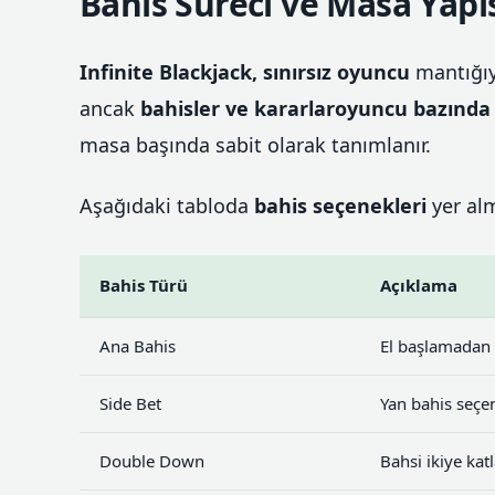
Bahis Süreci ve Masa Yapı
Infinite Blackjack, sınırsız oyuncu
mantığıyl
ancak
bahisler ve kararlaroyuncu bazında
masa başında sabit olarak tanımlanır.
Aşağıdaki tabloda
bahis seçenekleri
yer al
Bahis Türü
Açıklama
Ana Bahis
El başlamadan 
Side Bet
Yan bahis seçen
Double Down
Bahsi ikiye kat