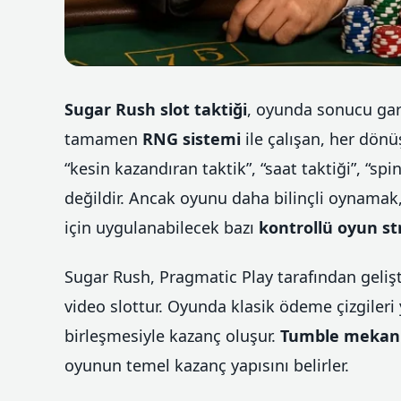
Sugar Rush slot taktiği
, oyunda sonucu gar
tamamen
RNG sistemi
ile çalışan, her dön
“kesin kazandıran taktik”, “saat taktiği”, “spi
değildir. Ancak oyunu daha bilinçli oynamak
için uygulanabilecek bazı
kontrollü oyun str
Sugar Rush, Pragmatic Play tarafından gelişt
video slottur. Oyunda klasik ödeme çizgileri
birleşmesiyle kazanç oluşur.
Tumble mekaniz
oyunun temel kazanç yapısını belirler.