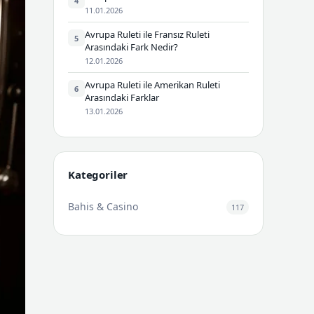
4
11.01.2026
Avrupa Ruleti ile Fransız Ruleti
5
Arasındaki Fark Nedir?
12.01.2026
Avrupa Ruleti ile Amerikan Ruleti
6
Arasındaki Farklar
13.01.2026
Kategoriler
Bahis & Casino
117