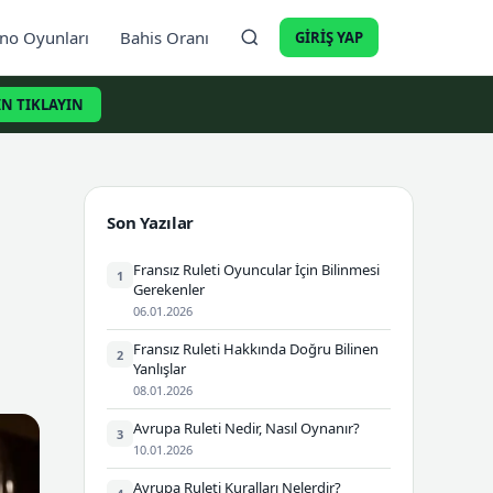
ino Oyunları
Bahis Oranı
GİRİŞ YAP
ÇİN TIKLAYIN
Son Yazılar
Fransız Ruleti Oyuncular İçin Bilinmesi
1
Gerekenler
06.01.2026
Fransız Ruleti Hakkında Doğru Bilinen
2
Yanlışlar
08.01.2026
Avrupa Ruleti Nedir, Nasıl Oynanır?
3
10.01.2026
Avrupa Ruleti Kuralları Nelerdir?