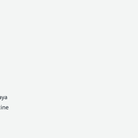
aya
tine