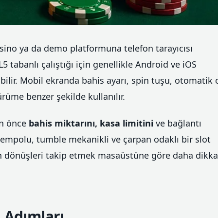
ino ya da demo platformuna telefon tarayıcısı
 tabanlı çalıştığı için genellikle Android ve iOS
ilir. Mobil ekranda bahis ayarı, spin tuşu, otomatik
rüme benzer şekilde kullanılır.
an önce
bahis miktarını, kasa limitini
ve bağlantı
 tempolu, tumble mekanikli ve çarpan odaklı bir slot
n dönüşleri takip etmek masaüstüne göre daha dikka
 Adımları