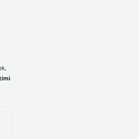
ek,
timi