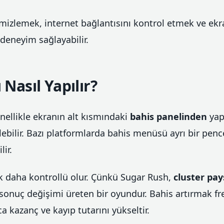
mizlemek, internet bağlantısını kontrol etmek ve ekr
deneyim sağlayabilir.
Nasıl Yapılır?
ellikle ekranın alt kısmındaki
bahis panelinden
yapı
rilebilir. Bazı platformlarda bahis menüsü ayrı bir penc
ir.
k daha kontrollü olur. Çünkü Sugar Rush,
cluster pay
 sonuç değişimi üreten bir oyundur. Bahis artırmak fr
a kazanç ve kayıp tutarını yükseltir.