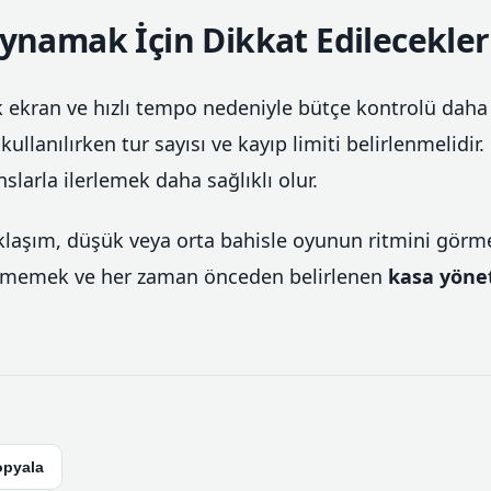
ynamak İçin Dikkat Edilecekler
ekran ve hızlı tempo nedeniyle bütçe kontrolü daha
kullanılırken tur sayısı ve kayıp limiti belirlenmelidir.
larla ilerlemek daha sağlıklı olur.
laşım, düşük veya orta bahisle oyunun ritmini görm
eltmemek ve her zaman önceden belirlenen
kasa yöne
opyala