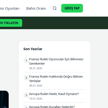
ino Oyunları
Bahis Oranı
GİRİŞ YAP
ÇİN TIKLAYIN
Son Yazılar
Fransız Ruleti Oyuncular İçin Bilinmesi
1
Gerekenler
06.01.2026
Fransız Ruleti Hakkında Doğru Bilinen
2
Yanlışlar
08.01.2026
Avrupa Ruleti Nedir, Nasıl Oynanır?
3
10.01.2026
Avrupa Ruleti Kuralları Nelerdir?