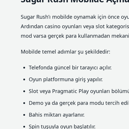
Sugar Rush’ı mobilde oynamak için önce oyun
Ardından casino oyunları veya slot kategor
mod varsa gerçek para kullanmadan mekanik
Mobilde temel adımlar şu şekildedir:
Telefonda güncel bir tarayıcı açılır.
Oyun platformuna giriş yapılır.
Slot veya Pragmatic Play oyunları bölü
Demo ya da gerçek para modu tercih edili
Bahis miktarı ayarlanır.
Spin tuşuyla oyun başlatılır.