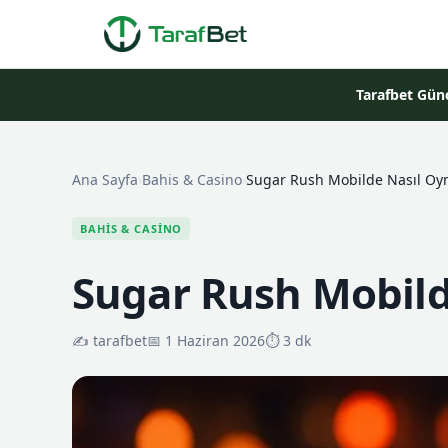
Tarafbet Günc
Ana Sayfa
›
Bahis & Casino
›
Sugar Rush Mobilde Nasıl Oy
BAHIS & CASINO
Sugar Rush Mobild
✍️ tarafbet
📅 1 Haziran 2026
⏱️ 3 dk