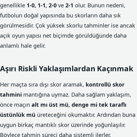
genellikle
1-0, 1-1, 2-0
ve
2-1
olur. Bunun nedeni,
futbolun doğal yapısında bu skorların daha sık
görülmesidir. Çok yüksek skorlu tahminler ise ancak
açık oyun yapısı net biçimde görüldüğünde daha
anlamlı hale gelir.
Aşırı Riskli Yaklaşımlardan Kaçınmak
Her maçta sıra dışı skor aramak,
kontrollü skor
tahmini
mantığına uymaz. Daha sağlam yaklaşım,
önce maçın
alt mı üst mü, denge mi tek taraflı
üstünlük mü
üreteceğini okumaktır. Ardından buna
uygun birkaç mantıklı skor üzerinde yoğunlaşılır.
Böylece tahmin süreci daha sistemli ilerler.