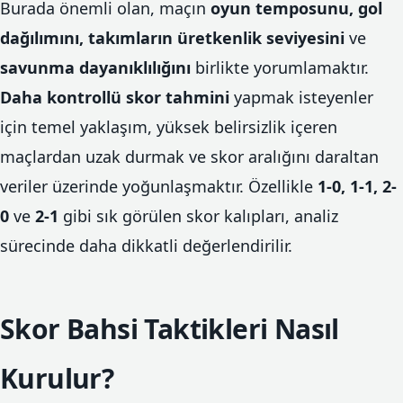
Burada önemli olan, maçın
oyun temposunu, gol
dağılımını, takımların üretkenlik seviyesini
ve
savunma dayanıklılığını
birlikte yorumlamaktır.
Daha kontrollü skor tahmini
yapmak isteyenler
için temel yaklaşım, yüksek belirsizlik içeren
maçlardan uzak durmak ve skor aralığını daraltan
veriler üzerinde yoğunlaşmaktır. Özellikle
1-0, 1-1, 2-
0
ve
2-1
gibi sık görülen skor kalıpları, analiz
sürecinde daha dikkatli değerlendirilir.
Skor Bahsi Taktikleri Nasıl
Kurulur?