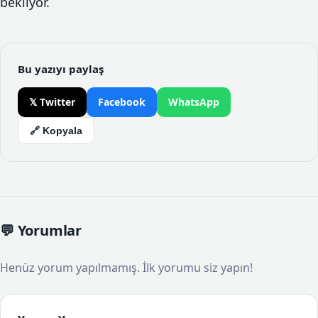
bekliyor.
Bu yazıyı paylaş
𝕏 Twitter
Facebook
WhatsApp
🔗 Kopyala
💬 Yorumlar
Henüz yorum yapılmamış. İlk yorumu siz yapın!