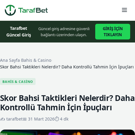
Tarafbet
Güncel giriş adresine güvenli
GİRİŞ İÇİN
Güncel Giriş
bağlantı üzerinden ulaşın.
TIKLAYIN
Ana Sayfa
›
Bahis & Casino
›
Skor Bahsi Taktikleri Nelerdir? Daha Kontrollü Tahmin İçin İpuçları
BAHIS & CASINO
Skor Bahsi Taktikleri Nelerdir? Daha
Kontrollü Tahmin İçin İpuçları
✍️ tarafbet
📅 31 Mart 2026
⏱️ 4 dk