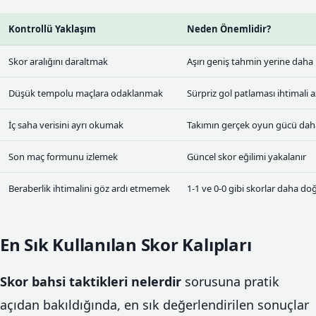
Kontrollü Yaklaşım
Neden Önemlidir?
Skor aralığını daraltmak
Aşırı geniş tahmin yerine daha
Düşük tempolu maçlara odaklanmak
Sürpriz gol patlaması ihtimali a
İç saha verisini ayrı okumak
Takımın gerçek oyun gücü dah
Son maç formunu izlemek
Güncel skor eğilimi yakalanır
Beraberlik ihtimalini göz ardı etmemek
1-1 ve 0-0 gibi skorlar daha d
En Sık Kullanılan Skor Kalıpları
Skor bahsi taktikleri nelerdir
sorusuna pratik
açıdan bakıldığında, en sık değerlendirilen sonuçlar