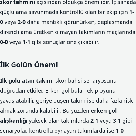
skor tahmini
açısından oldukça önemlidir. İç sahada
güçlü ama savunmada kontrollü olan bir ekip için
1-
0
veya
2-0
daha mantıklı görünürken, deplasmanda
dirençli ama üretken olmayan takımların maçlarında
0-0
veya
1-1
gibi sonuçlar öne çıkabilir.
İlk Golün Önemi
İlk golü atan takım
, skor bahsi senaryosunu
doğrudan etkiler. Erken gol bulan ekip oyunu
yavaşlatabilir, geriye düşen takım ise daha fazla risk
almak zorunda kalabilir. Bu yüzden
erken gol
alışkanlığı
yüksek olan takımlarda
2-1
veya
3-1
gibi
senaryolar, kontrollü oynayan takımlarda ise
1-0