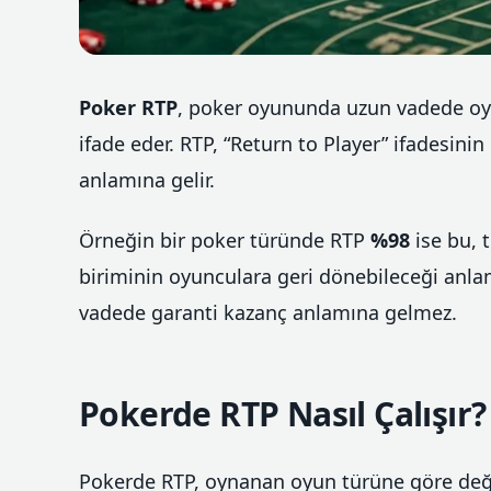
Poker RTP
, poker oyununda uzun vadede oy
ifade eder. RTP, “Return to Player” ifadesini
anlamına gelir.
Örneğin bir poker türünde RTP
%98
ise bu, 
biriminin oyunculara geri dönebileceği anlam
vadede garanti kazanç anlamına gelmez.
Pokerde RTP Nasıl Çalışır?
Pokerde RTP, oynanan oyun türüne göre deği