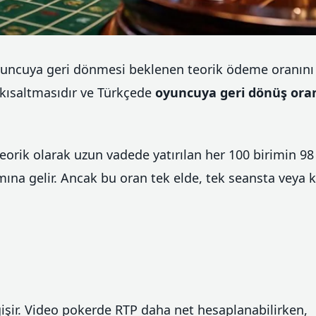
uncuya geri dönmesi beklenen teorik ödeme oranını
n kısaltmasıdır ve Türkçede
oyuncuya geri dönüş ora
teorik olarak uzun vadede yatırılan her 100 birimin 98
ına gelir. Ancak bu oran tek elde, tek seansta veya k
şir. Video pokerde RTP daha net hesaplanabilirken,