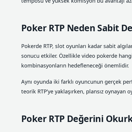
temposu ve yüksek komisyon bu avantajı azal
Poker RTP Neden Sabit De
Pokerde RTP, slot oyunları kadar sabit algı
sonucu etkiler. Özellikle video pokerde hangi
kombinasyonların hedefleneceği önemlidir.
Aynı oyunda iki farklı oyuncunun gerçek perf
teorik RTP’ye yaklaşırken, plansız oynayan 
Poker RTP Değerini Okurk