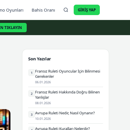
ino Oyunları
Bahis Oranı
GİRİŞ YAP
ÇİN TIKLAYIN
Son Yazılar
Fransız Ruleti Oyuncular İçin Bilinmesi
1
Gerekenler
06.01.2026
Fransız Ruleti Hakkında Doğru Bilinen
2
Yanlışlar
08.01.2026
Avrupa Ruleti Nedir, Nasıl Oynanır?
3
10.01.2026
Avrupa Ruleti Kuralları Nelerdir?