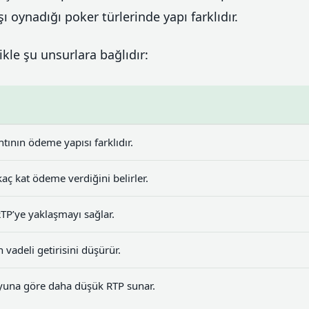
ı oynadığı poker türlerinde yapı farklıdır.
kle şu unsurlara bağlıdır:
tının ödeme yapısı farklıdır.
kaç kat ödeme verdiğini belirler.
TP’ye yaklaşmayı sağlar.
adeli getirisini düşürür.
oyuna göre daha düşük RTP sunar.