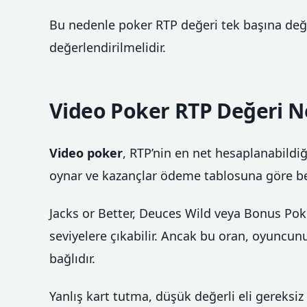
Bu nedenle poker RTP değeri tek başına değ
değerlendirilmelidir.
Video Poker RTP Değeri N
Video poker
, RTP’nin en net hesaplanabildiğ
oynar ve kazançlar ödeme tablosuna göre bel
Jacks or Better, Deuces Wild veya Bonus Pok
seviyelere çıkabilir. Ancak bu oran, oyuncu
bağlıdır.
Yanlış kart tutma, düşük değerli eli gerek