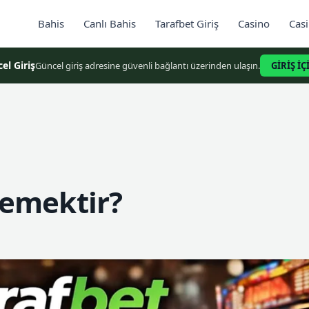
Bahis
Canlı Bahis
Tarafbet Giriş
Casino
Cas
el Giriş
Güncel giriş adresine güvenli bağlantı üzerinden ulaşın.
GİRİŞ İ
Demektir?