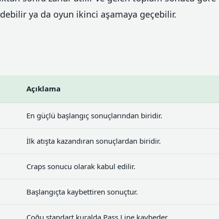
ebilir ya da oyun ikinci aşamaya geçebilir.
Açıklama
En güçlü başlangıç sonuçlarından biridir.
İlk atışta kazandıran sonuçlardan biridir.
Craps sonucu olarak kabul edilir.
Başlangıçta kaybettiren sonuçtur.
Çoğu standart kuralda Pass Line kaybeder.