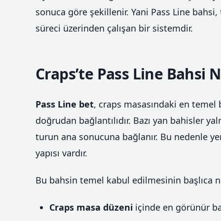
sonuca göre şekillenir. Yani Pass Line bahsi,
süreci üzerinden çalışan bir sistemdir.
Craps’te Pass Line Bahsi 
Pass Line bet
, craps masasındaki en temel b
doğrudan bağlantılıdır. Bazı yan bahisler yal
turun ana sonucuna bağlanır. Bu nedenle yen
yapısı vardır.
Bu bahsin temel kabul edilmesinin başlıca n
Craps masa düzeni
içinde en görünür ba