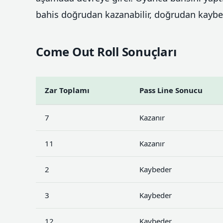
bahis doğrudan kazanabilir, doğrudan kaybed
Come Out Roll Sonuçları
Zar Toplamı
Pass Line Sonucu
7
Kazanır
11
Kazanır
2
Kaybeder
3
Kaybeder
12
Kaybeder