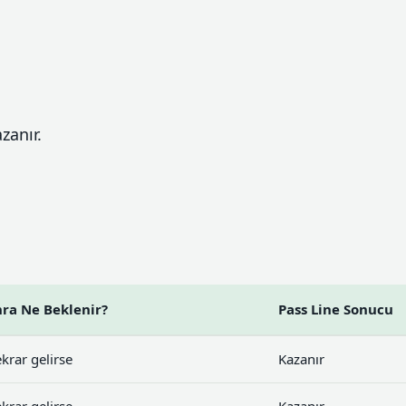
zanır.
ra Ne Beklenir?
Pass Line Sonucu
ekrar gelirse
Kazanır
ekrar gelirse
Kazanır