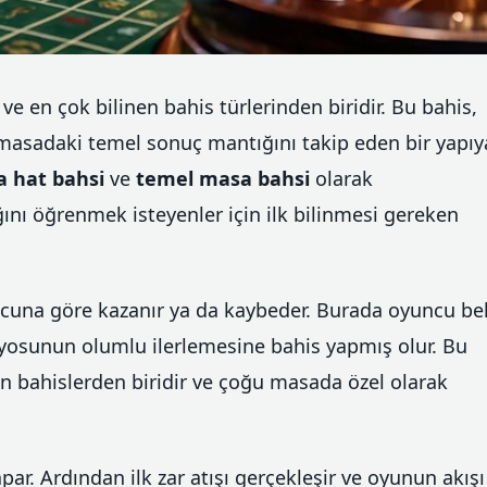
ve en çok bilinen bahis türlerinden biridir. Bu bahis,
 masadaki temel sonuç mantığını takip eden bir yapıy
a hat bahsi
ve
temel masa bahsi
olarak
nı öğrenmek isteyenler için ilk bilinmesi gereken
nucuna göre kazanır ya da kaybeder. Burada oyuncu beli
ryosunun olumlu ilerlemesine bahis yapmış olur. Bu
 bahislerden biridir ve çoğu masada özel olarak
ar. Ardından ilk zar atışı gerçekleşir ve oyunun akışı