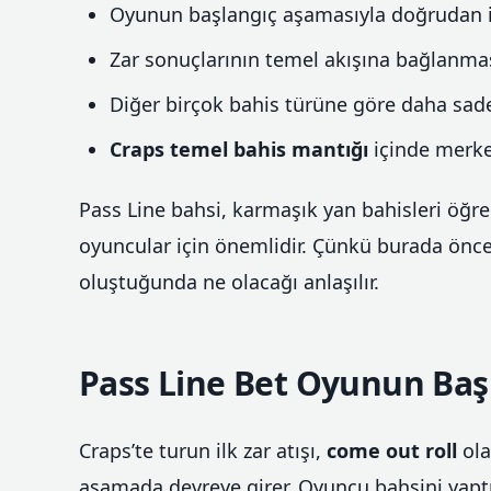
Oyunun başlangıç aşamasıyla doğrudan ili
Zar sonuçlarının temel akışına bağlanmas
Diğer birçok bahis türüne göre daha sad
Craps temel bahis mantığı
içinde merke
Pass Line bahsi, karmaşık yan bahisleri öğ
oyuncular için önemlidir. Çünkü burada önce i
oluştuğunda ne olacağı anlaşılır.
Pass Line Bet Oyunun Başı
Craps’te turun ilk zar atışı,
come out roll
ola
aşamada devreye girer. Oyuncu bahsini yaptı