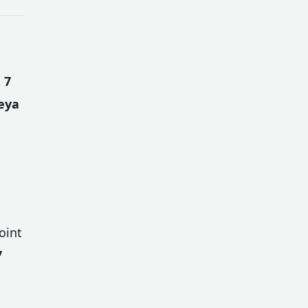
a
7
veya
oint
7