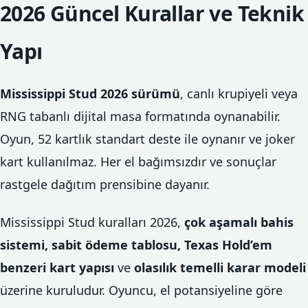
2026 Güncel Kurallar ve Teknik
Yapı
Mississippi Stud 2026 sürümü
, canlı krupiyeli veya
RNG tabanlı dijital masa formatında oynanabilir.
Oyun, 52 kartlık standart deste ile oynanır ve joker
kart kullanılmaz. Her el bağımsızdır ve sonuçlar
rastgele dağıtım prensibine dayanır.
Mississippi Stud kuralları 2026,
çok aşamalı bahis
sistemi, sabit ödeme tablosu, Texas Hold’em
benzeri kart yapısı
ve
olasılık temelli karar modeli
üzerine kuruludur. Oyuncu, el potansiyeline göre