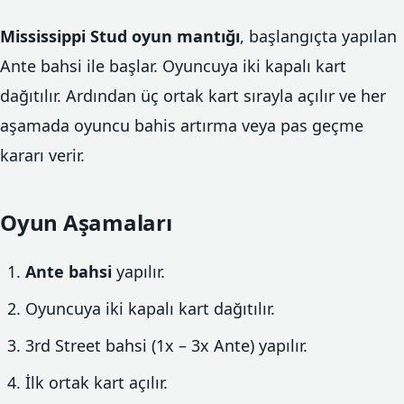
Mississippi Stud oyun mantığı
, başlangıçta yapılan
Ante bahsi ile başlar. Oyuncuya iki kapalı kart
dağıtılır. Ardından üç ortak kart sırayla açılır ve her
aşamada oyuncu bahis artırma veya pas geçme
kararı verir.
Oyun Aşamaları
Ante bahsi
yapılır.
Oyuncuya iki kapalı kart dağıtılır.
3rd Street bahsi (1x – 3x Ante) yapılır.
İlk ortak kart açılır.