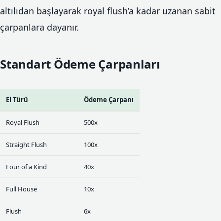
altılıdan başlayarak royal flush’a kadar uzanan sabit
çarpanlara dayanır.
Standart Ödeme Çarpanları
El Türü
Ödeme Çarpanı
Royal Flush
500x
Straight Flush
100x
Four of a Kind
40x
Full House
10x
Flush
6x