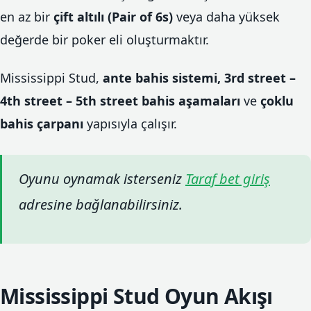
en az bir
çift altılı (Pair of 6s)
veya daha yüksek
değerde bir poker eli oluşturmaktır.
Mississippi Stud,
ante bahis sistemi, 3rd street –
4th street – 5th street bahis aşamaları
ve
çoklu
bahis çarpanı
yapısıyla çalışır.
Oyunu oynamak isterseniz
Taraf bet giriş
adresine bağlanabilirsiniz.
Mississippi Stud Oyun Akışı