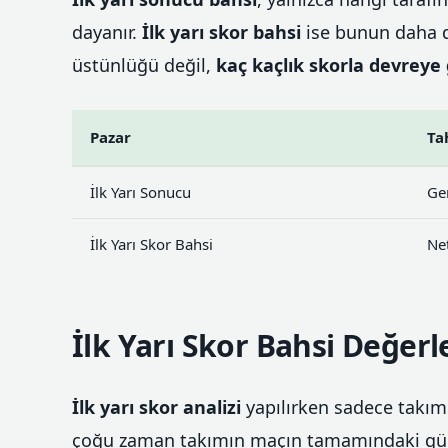
dayanır.
İlk yarı skor bahsi
ise bunun daha de
üstünlüğü değil,
kaç kaçlık skorla devreye 
Pazar
Ta
İlk Yarı Sonucu
Ge
İlk Yarı Skor Bahsi
Ne
İlk Yarı Skor Bahsi Değerl
İlk yarı skor analizi
yapılırken sadece takım 
çoğu zaman takımın maçın tamamındaki gücünd