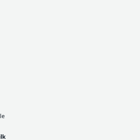
le
ilk