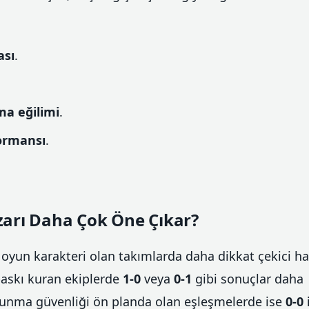
ası
.
ma eğilimi
.
formansı
.
zarı Daha Çok Öne Çıkar?
in oyun karakteri olan takımlarda daha dikkat çekici ha
baskı kuran ekiplerde
1-0
veya
0-1
gibi sonuçlar daha
avunma güvenliği ön planda olan eşleşmelerde ise
0-0 