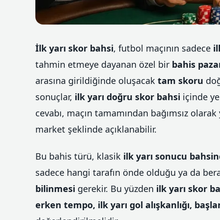
İlk yarı skor bahsi
, futbol maçının sadece
i
tahmin etmeye dayanan özel bir
bahis pazar
arasına girildiğinde oluşacak
tam skoru
doğ
sonuçlar,
ilk yarı doğru skor bahsi
içinde ye
cevabı, maçın tamamından bağımsız olarak y
market şeklinde açıklanabilir.
Bu bahis türü, klasik
ilk yarı sonucu bahsi
sadece hangi tarafın önde olduğu ya da ber
bilinmesi
gerekir. Bu yüzden
ilk yarı skor b
erken tempo, ilk yarı gol alışkanlığı, başla