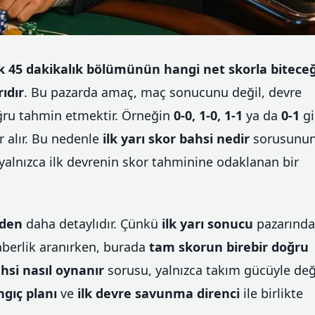
lk 45 dakikalık bölümünün hangi net skorla biteceğ
ıdır
. Bu pazarda amaç, maç sonucunu değil, devre
ru tahmin etmektir. Örneğin
0-0, 1-0, 1-1
ya da
0-1
gi
r alır. Bu nedenle
ilk yarı skor bahsi nedir
sorusunu
alnızca ilk devrenin skor tahminine odaklanan bir
nden
daha detaylıdır. Çünkü
ilk yarı sonucu
pazarında
aberlik aranırken, burada
tam skorun birebir doğru
ahsi nasıl oynanır
sorusu, yalnızca takım gücüyle deği
ngıç planı
ve
ilk devre savunma direnci
ile birlikte