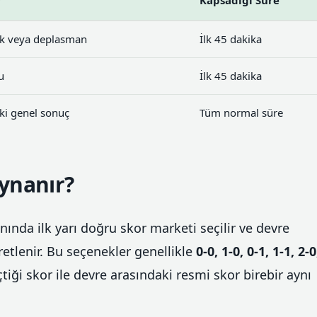
lik veya deplasman
İlk 45 dakika
u
İlk 45 dakika
ki genel sonuç
Tüm normal süre
Oynanır?
nında ilk yarı doğru skor marketi seçilir ve devre
tlenir. Bu seçenekler genellikle
0-0, 1-0, 0-1, 1-1, 2-0
iği skor ile devre arasındaki resmi skor birebir aynı