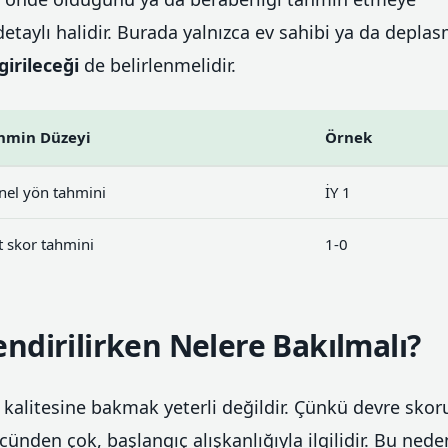
taylı halidir. Burada yalnızca ev sahibi ya da depla
girileceği
de belirlenmelidir.
hmin Düzeyi
Örnek
nel yön tahmini
İY 1
t skor tahmini
1-0
endirilirken Nelere Bakılmalı?
kalitesine bakmak yeterli değildir. Çünkü devre skor
en çok, başlangıç alışkanlığıyla ilgilidir. Bu nede