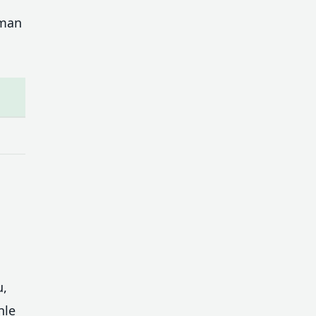
sman
u,
nle