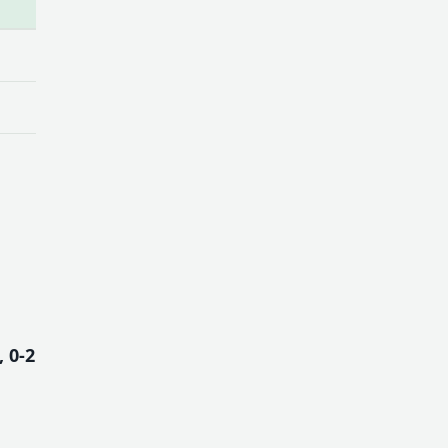
, 0-2