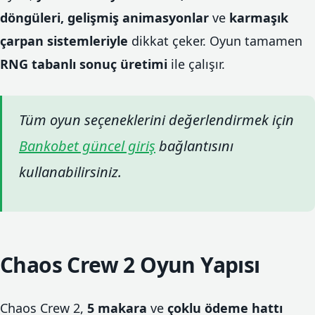
döngüleri, gelişmiş animasyonlar
ve
karmaşık
çarpan sistemleriyle
dikkat çeker. Oyun tamamen
RNG tabanlı sonuç üretimi
ile çalışır.
Tüm oyun seçeneklerini değerlendirmek için
Bankobet güncel giriş
bağlantısını
kullanabilirsiniz.
Chaos Crew 2 Oyun Yapısı
Chaos Crew 2,
5 makara
ve
çoklu ödeme hattı