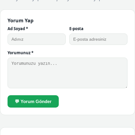
Yorum Yap
Ad Soyad *
E-posta
Yorumunuz *
💬 Yorum Gönder