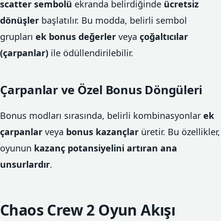
scatter sembolü
ekranda belirdiğinde
ücretsiz
dönüşler
başlatılır. Bu modda, belirli sembol
grupları
ek bonus değerler
veya
çoğaltıcılar
(çarpanlar)
ile ödüllendirilebilir.
Çarpanlar ve Özel Bonus Döngüleri
Bonus modları sırasında, belirli kombinasyonlar
ek
çarpanlar
veya
bonus kazançlar
üretir. Bu özellikler,
oyunun
kazanç potansiyelini artıran ana
unsurlardır
.
Chaos Crew 2 Oyun Akışı