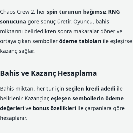
Chaos Crew 2, her
spin turunun bağımsız RNG
sonucuna
göre sonuç üretir. Oyuncu, bahis
miktarını belirledikten sonra makaralar döner ve
ortaya çıkan semboller
ödeme tabloları
ile eşleşirse
kazanç sağlar.
Bahis ve Kazanç Hesaplama
Bahis miktarı, her tur için
seçilen kredi adedi
ile
belirlenir. Kazançlar,
eşleşen sembollerin ödeme
değerleri
ve
bonus özellikleri
ile çarpanlara göre
hesaplanır.