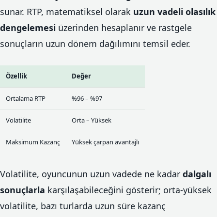
sunar. RTP, matematiksel olarak
uzun vadeli olasılık
dengelemesi
üzerinden hesaplanır ve rastgele
sonuçların uzun dönem dağılımını temsil eder.
Özellik
Değer
Ortalama RTP
%96 – %97
Volatilite
Orta – Yüksek
Maksimum Kazanç
Yüksek çarpan avantajlı
Volatilite, oyuncunun uzun vadede ne kadar
dalgalı
sonuçlarla
karşılaşabileceğini gösterir; orta-yüksek
volatilite, bazı turlarda uzun süre kazanç