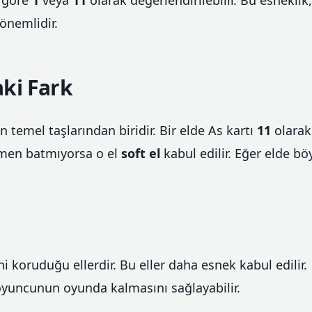
önemlidir.
aki Fark
in temel taşlarından biridir. Bir elde As kartı
11
olarak
emen batmıyorsa o el
soft el
kabul edilir. Eğer elde bö
i koruduğu ellerdir. Bu eller daha esnek kabul edilir.
oyuncunun oyunda kalmasını sağlayabilir.