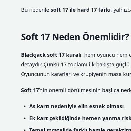
Bu nedenle
soft 17 ile hard 17 farkı
, yalnızc
Soft 17 Neden Önemlidir?
Blackjack soft 17 kuralı
, hem oyuncu hem de
detaydır. Çünkü 17 toplamı ilk bakışta güçl
Oyuncunun kararları ve krupiyenin masa kural
Soft 17
’nin önemli görülmesinin başlıca nede
As kartı nedeniyle elin esnek olması
.
Ek kart çekildiğinde hemen yanma ris
Temel stratejide farklı hamle gerektir