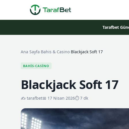
Tarafbet Günc
Ana Sayfa
›
Bahis & Casino
›
Blackjack Soft 17
BAHIS-CASINO
Blackjack Soft 17
✍️ tarafbet
📅 17 Nisan 2026
⏱️ 7 dk