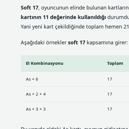
Soft 17
, oyuncunun elinde bulunan kartların
kartının 11 değerinde kullanıldığı
durumdur.
Yani yeni kart çekildiğinde toplam hemen 21
Aşağıdaki örnekler
soft 17
kapsamına girer:
El Kombinasyonu
Toplam
As + 6
17
As + 2 + 4
17
As + 3 + 3
17
Bu yapıda eldeki As kartı, oyunun gidişatın