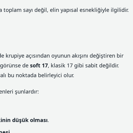
a toplam sayı değil, elin yapısal esnekliğiyle ilgilidir.
 krupiye açısından oyunun akışını değiştiren bir
ü görünse de
soft 17
, klasik 17 gibi sabit değildir.
ı bu noktada belirleyici olur.
nleri şunlardır:
kinin düşük olması
.
mesi
.