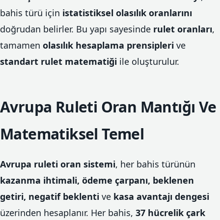
bahis türü için
istatistiksel olasılık oranlarını
doğrudan belirler. Bu yapı sayesinde
rulet oranları
,
tamamen
olasılık hesaplama prensipleri
ve
standart rulet matematiği
ile oluşturulur.
Avrupa Ruleti Oran Mantığı Ve
Matematiksel Temel
Avrupa ruleti oran sistemi
, her bahis türünün
kazanma ihtimali, ödeme çarpanı, beklenen
getiri, negatif beklenti
ve
kasa avantajı dengesi
üzerinden hesaplanır. Her bahis,
37 hücrelik çark