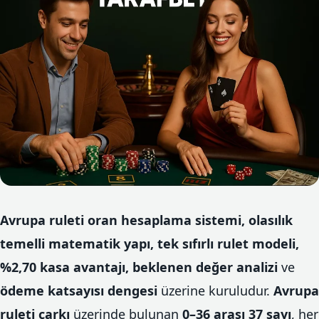
Avrupa ruleti oran hesaplama sistemi, olasılık
temelli matematik yapı, tek sıfırlı rulet modeli,
%2,70 kasa avantajı, beklenen değer analizi
ve
ödeme katsayısı dengesi
üzerine kuruludur.
Avrupa
ruleti çarkı
üzerinde bulunan
0–36 arası 37 sayı
, her