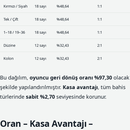
Kırmızı / Siyah
18 sayı
%48,64
1:1
Tek / Çift
18 sayı
%48,64
1:1
1–18 / 19–36
18 sayı
%48,64
1:1
Düzine
12 sayı
%32,43
2:1
Kolon
12 sayı
%32,43
2:1
Bu dağılım,
oyuncu geri dönüş oranı %97,30
olacak
şekilde yapılandırılmıştır.
Kasa avantajı
, tüm bahis
türlerinde
sabit %2,70
seviyesinde korunur.
Oran – Kasa Avantajı –