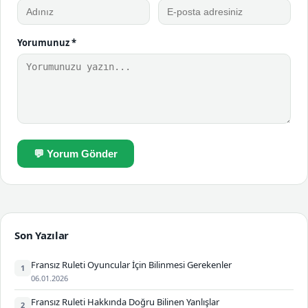
Yorumunuz *
💬 Yorum Gönder
Son Yazılar
Fransız Ruleti Oyuncular İçin Bilinmesi Gerekenler
1
06.01.2026
Fransız Ruleti Hakkında Doğru Bilinen Yanlışlar
2