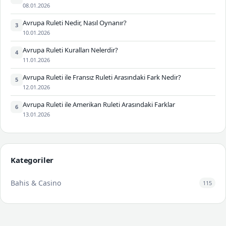
08.01.2026
Avrupa Ruleti Nedir, Nasıl Oynanır?
3
10.01.2026
Avrupa Ruleti Kuralları Nelerdir?
4
11.01.2026
Avrupa Ruleti ile Fransız Ruleti Arasındaki Fark Nedir?
5
12.01.2026
Avrupa Ruleti ile Amerikan Ruleti Arasındaki Farklar
6
13.01.2026
Kategoriler
Bahis & Casino
115