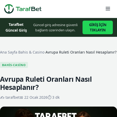
Tarafbet
Güncel giriş adresine güvenli
GİRİŞ İÇİN
Güncel Giriş
bağlantı üzerinden ulaşın.
TIKLAYIN
Ana Sayfa
›
Bahis & Casino
›
Avrupa Ruleti Oranları Nasıl Hesaplanır?
BAHIS-CASINO
Avrupa Ruleti Oranları Nasıl
Hesaplanır?
✍️ tarafbet
📅 22 Ocak 2026
⏱️ 3 dk