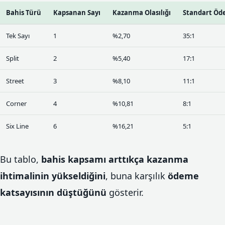
Bahis Türü
Kapsanan Sayı
Kazanma Olasılığı
Standart Ö
Tek Sayı
1
%2,70
35:1
Split
2
%5,40
17:1
Street
3
%8,10
11:1
Corner
4
%10,81
8:1
Six Line
6
%16,21
5:1
Bu tablo,
bahis kapsamı arttıkça kazanma
ihtimalinin yükseldiğini
, buna karşılık
ödeme
katsayısının düştüğünü
gösterir.