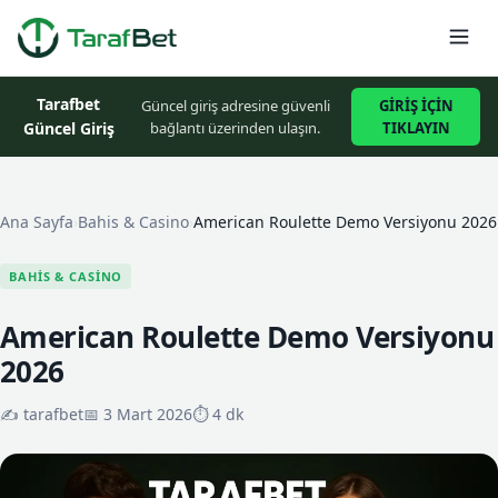
Tarafbet
Güncel giriş adresine güvenli
GİRİŞ İÇİN
Güncel Giriş
bağlantı üzerinden ulaşın.
TIKLAYIN
Ana Sayfa
›
Bahis & Casino
›
American Roulette Demo Versiyonu 2026
BAHIS & CASINO
American Roulette Demo Versiyonu
2026
✍️ tarafbet
📅 3 Mart 2026
⏱️ 4 dk