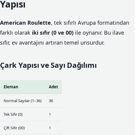
Yapısı
American Roulette
, tek sıfırlı Avrupa formatından
farklı olarak
iki sıfır (0 ve 00)
ile oynanır. Bu ilave
sıfır, ev avantajını artıran temel unsurdur.
Çark Yapısı ve Sayı Dağılımı
Eleman
Adet
Normal Sayılar (1–36)
36
Tek Sıfır (0)
1
Çift Sıfır (00)
1