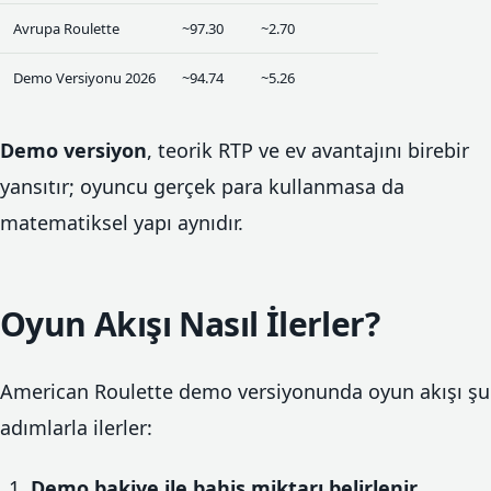
Avrupa Roulette
~97.30
~2.70
Demo Versiyonu 2026
~94.74
~5.26
Demo versiyon
, teorik RTP ve ev avantajını birebir
yansıtır; oyuncu gerçek para kullanmasa da
matematiksel yapı aynıdır.
Oyun Akışı Nasıl İlerler?
American Roulette demo versiyonunda oyun akışı şu
adımlarla ilerler:
Demo bakiye ile bahis miktarı belirlenir
.