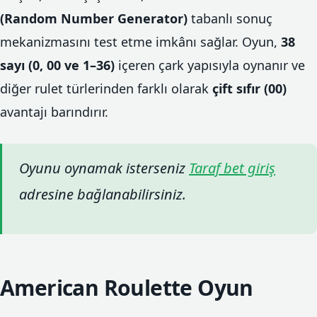
(Random Number Generator)
tabanlı sonuç
mekanizmasını test etme imkânı sağlar. Oyun,
38
sayı (0, 00 ve 1–36)
içeren çark yapısıyla oynanır ve
diğer rulet türlerinden farklı olarak
çift sıfır (00)
avantajı barındırır.
Oyunu oynamak isterseniz
Taraf bet giriş
adresine bağlanabilirsiniz.
American Roulette Oyun