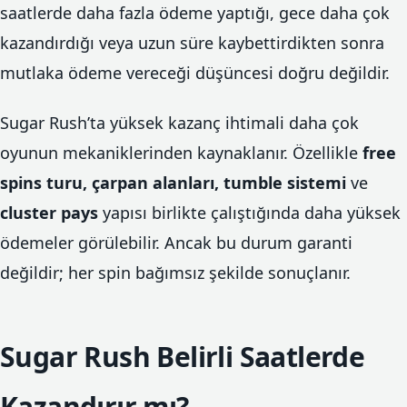
saatlerde daha fazla ödeme yaptığı, gece daha çok
kazandırdığı veya uzun süre kaybettirdikten sonra
mutlaka ödeme vereceği düşüncesi doğru değildir.
Sugar Rush’ta yüksek kazanç ihtimali daha çok
oyunun mekaniklerinden kaynaklanır. Özellikle
free
spins turu, çarpan alanları, tumble sistemi
ve
cluster pays
yapısı birlikte çalıştığında daha yüksek
ödemeler görülebilir. Ancak bu durum garanti
değildir; her spin bağımsız şekilde sonuçlanır.
Sugar Rush Belirli Saatlerde
Kazandırır mı?