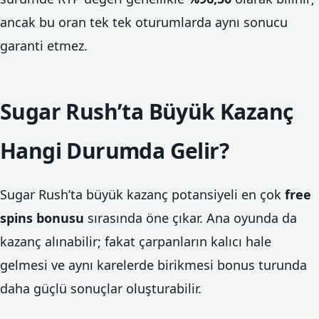
ancak bu oran tek tek oturumlarda aynı sonucu
garanti etmez.
Sugar Rush’ta Büyük Kazanç
Hangi Durumda Gelir?
Sugar Rush’ta büyük kazanç potansiyeli en çok
free
spins bonusu
sırasında öne çıkar. Ana oyunda da
kazanç alınabilir; fakat çarpanların kalıcı hale
gelmesi ve aynı karelerde birikmesi bonus turunda
daha güçlü sonuçlar oluşturabilir.