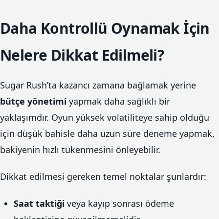
Daha Kontrollü Oynamak İçin
Nelere Dikkat Edilmeli?
Sugar Rush’ta kazancı zamana bağlamak yerine
bütçe yönetimi
yapmak daha sağlıklı bir
yaklaşımdır. Oyun yüksek volatiliteye sahip olduğu
için düşük bahisle daha uzun süre deneme yapmak,
bakiyenin hızlı tükenmesini önleyebilir.
Dikkat edilmesi gereken temel noktalar şunlardır:
Saat taktiği
veya kayıp sonrası ödeme